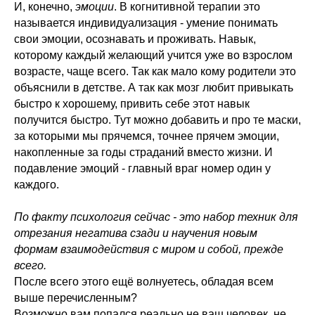
И, конечно,
эмоции
. В когнитивной терапии это
называется индивидуализация - умение понимать
свои эмоции, осознавать и проживать. Навык,
которому каждый желающий учится уже во взрослом
возрасте, чаще всего. Так как мало кому родители это
объяснили в детстве. А так как мозг любит привыкать
быстро к хорошему, привить себе этот навык
получится быстро. Тут можно добавить и про те маски,
за которыми мы прячемся, точнее прячем эмоции,
накопленные за годы страданий вместо жизни. И
подавление эмоций - главный враг номер один у
каждого.
По факту психология сейчас - это набор техник для
отрезания негатива сзади и научения новым
формам взаимодействия с миром и собой, прежде
всего.
После всего этого ещё волнуетесь, обладая всем
выше перечисленным?
Возможно вам попался реально не ваш человек, не