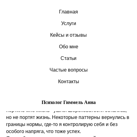
Главная
Услуги
Кейсы и отзывы
Что дала мне личная терапия,
Обо мне
как клиенту психолога?
Статьи
Частые вопросы
Контакты
Свои лучшие годы я отдала исцелению ментального
здоровья.
Психолог Гиммель Анна
На сегодняшний день я могу сказать, что 98% того, что
портило мне жизнь - ушло. Шероховатости остались,
но не портят жизнь. Некоторые паттерны вернулись в
границы нормы, где-то я контролирую себя и без
особого напряга, что тоже успех.